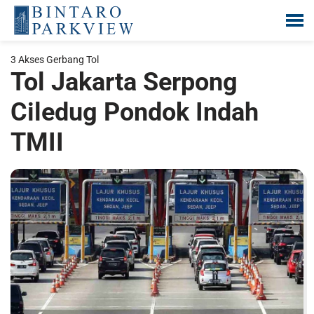
Lompat
ke
3 Akses Gerbang Tol
konten
Tol Jakarta Serpong
Ciledug Pondok Indah
TMII