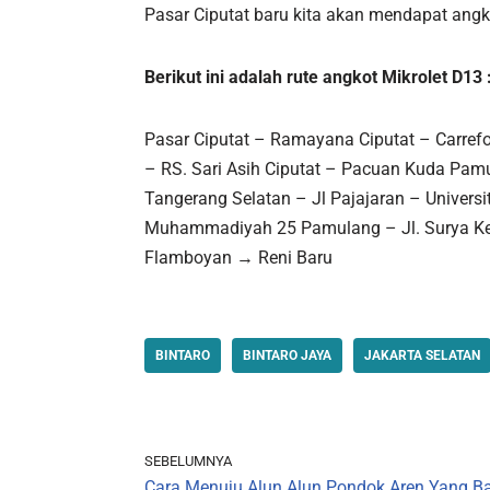
Pasar Ciputat baru kita akan mendapat angk
Berikut ini adalah rute angkot Mikrolet D13 
Pasar Ciputat – Ramayana Ciputat – Carrefo
– RS. Sari Asih Ciputat – Pacuan Kuda Pam
Tangerang Selatan – Jl Pajajaran – Univer
Muhammadiyah 25 Pamulang – Jl. Surya K
Flamboyan → Reni Baru
BINTARO
BINTARO JAYA
JAKARTA SELATAN
SEBELUMNYA
Cara Menuju Alun Alun Pondok Aren Yang B