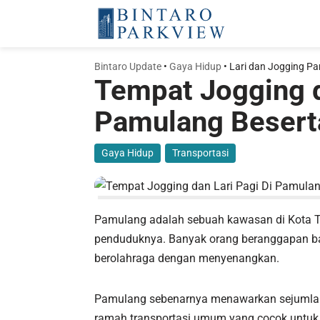
Lompat
ke
Bintaro Update
•
Gaya Hidup
•
Lari dan Jogging P
konten
Tempat Jogging d
Pamulang Beserta
Gaya Hidup
,
Transportasi
Pamulang adalah sebuah kawasan di Kota Tan
penduduknya. Banyak orang beranggapan bah
berolahraga dengan menyenangkan.
Pamulang sebenarnya menawarkan sejumlah t
ramah transportasi umum yang cocok untuk 