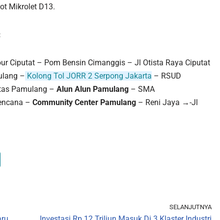
ot Mikrolet D13.
:
ur Ciputat – Pom Bensin Cimanggis – Jl Otista Raya Ciputat
ulang –
Kolong Tol JORR 2 Serpong Jakarta
– RSUD
sitas Pamulang –
Alun Alun Pamulang
– SMA
encana –
Community Center Pamulang
– Reni Jaya →-Jl
SELANJUTNYA
aru
Investasi Rp 12 Triliun Masuk Di 3 Klaster Industri