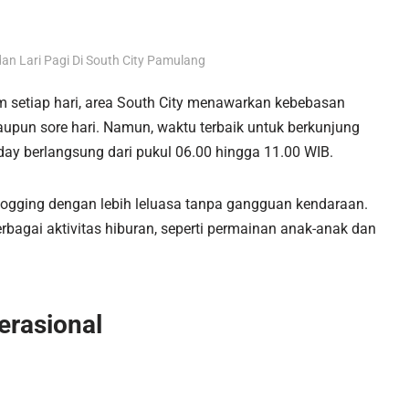
an Lari Pagi Di South City Pamulang
am setiap hari, area South City menawarkan kebebasan
maupun sore hari. Namun, waktu terbaik untuk berkunjung
 day berlangsung dari pukul 06.00 hingga 11.00 WIB.
jogging dengan lebih leluasa tanpa gangguan kendaraan.
erbagai aktivitas hiburan, seperti permainan anak-anak dan
erasional