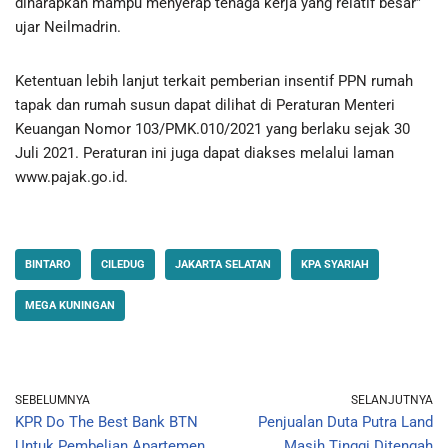
diharapkan mampu menyerap tenaga kerja yang relatif besar”
ujar Neilmadrin.
Ketentuan lebih lanjut terkait pemberian insentif PPN rumah
tapak dan rumah susun dapat dilihat di Peraturan Menteri
Keuangan Nomor 103/PMK.010/2021 yang berlaku sejak 30
Juli 2021. Peraturan ini juga dapat diakses melalui laman
www.pajak.go.id.
BINTARO
CILEDUG
JAKARTA SELATAN
KPA SYARIAH
MEGA KUNINGAN
SEBELUMNYA
SELANJUTNYA
KPR Do The Best Bank BTN
Penjualan Duta Putra Land
Untuk Pembelian Apartemen
Masih Tinggi Ditengah