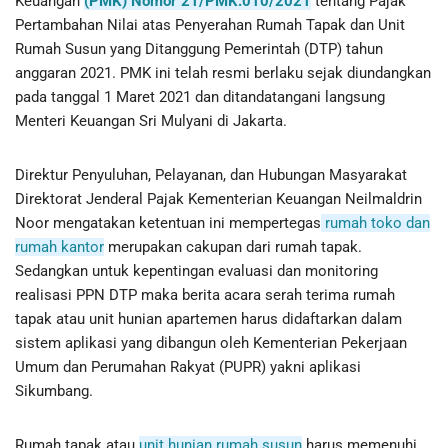
Keuangan
(PMK) Nomor 21/PMK.010/2021
tentang Pajak
Pertambahan Nilai atas Penyerahan Rumah Tapak dan Unit
Rumah Susun yang Ditanggung Pemerintah (DTP) tahun
anggaran 2021. PMK ini telah resmi berlaku sejak diundangkan
pada tanggal 1 Maret 2021 dan ditandatangani langsung
Menteri Keuangan Sri Mulyani di Jakarta.
Direktur Penyuluhan, Pelayanan, dan Hubungan Masyarakat
Direktorat Jenderal Pajak Kementerian Keuangan Neilmaldrin
Noor mengatakan ketentuan ini mempertegas
rumah toko dan
rumah kantor
merupakan cakupan dari rumah tapak.
Sedangkan untuk kepentingan evaluasi dan monitoring
realisasi PPN DTP maka berita acara serah terima rumah
tapak atau unit hunian apartemen harus didaftarkan dalam
sistem aplikasi yang dibangun oleh Kementerian Pekerjaan
Umum dan Perumahan Rakyat (PUPR) yakni aplikasi
Sikumbang.
Rumah tapak atau
unit hunian rumah susun
harus memenuhi