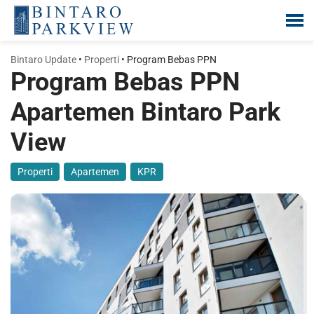
Lompat
ke
Bintaro Update
•
Properti
•
Program Bebas PPN
konten
Program Bebas PPN
Apartemen Bintaro Park
View
Properti
,
Apartemen
,
KPR